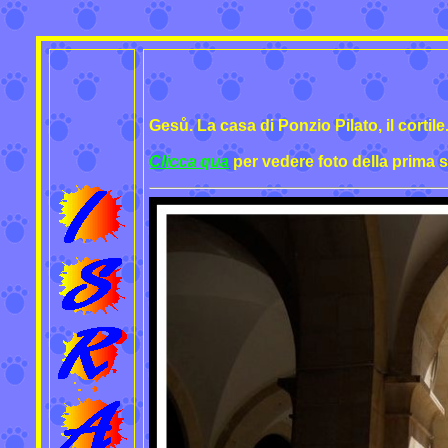
Gesů. La casa di Ponzio Pilato, il cortile
Clicca qua
per vedere foto della prima st