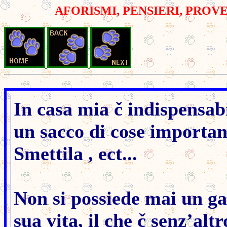
AFORISMI, PENSIERI, PROV
In casa mia č indispensabi
un sacco di cose important
Smettila , ect...
Non si possiede mai un ga
sua vita, il che č senz’altr