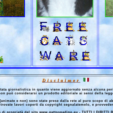
D i s c l a i m e r
tata giornalistica in quanto viene aggiornato senza alcuna peri
on può considerarsi un prodotto editoriale ai sensi della legg
(animate e non) sono state prese dalla rete al puro scopo di abb
 trovate lavori coperti da copyright segnalatemelo, e provveder
e di proprietà del sito www.gattospadino.eu - TUTTI I DIRITTI R