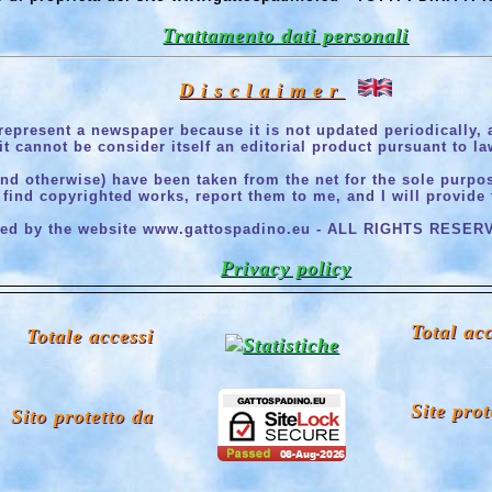
Trattamento dati personali
D i s c l a i m e r
represent a newspaper because it is not updated periodically, a
it cannot be consider itself an editorial product pursuant to la
d otherwise) have been taken from the net for the sole purpose
 find copyrighted works, report them to me, and I will provide 
ed by the website www.gattospadino.eu - ALL RIGHTS RESERVED
Privacy policy
Total ac
Totale accessi
Site prot
Sito protetto da