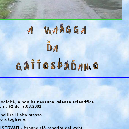
odicità, e non ha nessuna valenza scientifica.
e n. 62 del 7.03.2001
ellire il sito stesso.
ò a toglierle.
ISERVATI - (tranne ciò reperito dal web)